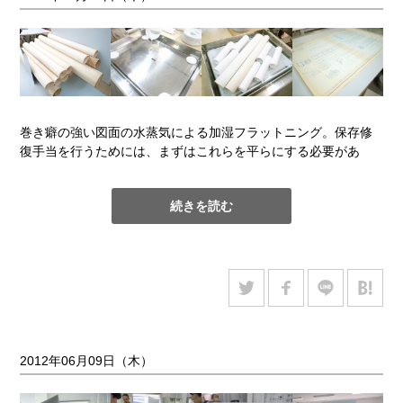
巻き癖の強い図面の水蒸気による加湿フラットニング。保存修
復手当を行うためには、まずはこれらを平らにする必要があ
る。容器に室温の水を張り、資料が直 接触れないよう底上げし
て網を置き、資料を入れたら蓋をかぶせて加湿する。この方法
続きを読む
で、ある程度の量をまとめて処置する事ができる。
2012年06月09日（木）