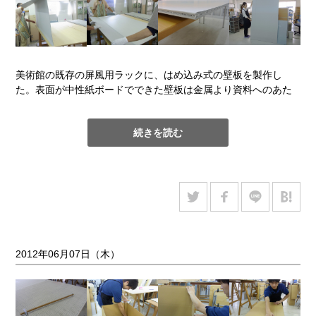
美術館の既存の屏風用ラックに、はめ込み式の壁板を製作し
た。表面が中性紙ボードでできた壁板は金属より資料へのあた
りが柔らかく、立てかける際にも安心できる。今回は最大で約
1.8m×1.2mもの大きさがあるため、三層構造にして強度をもた
続きを読む
せた。貼り合わせも3人がかりの大仕事。
2012年06月07日（木）