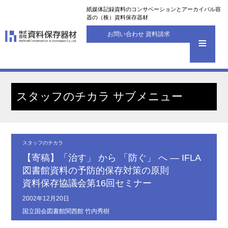
紙媒体記録資料のコンサベーションとアーカイバル容
器の（株）資料保存器材
お問い合わせ 資料請求
スタッフのチカラ サブメニュー
スタッフのチカラ
【寄稿】「治す」 から 「防ぐ」 へ — IFLA
図書館資料の予防的保存対策の原則
資料保存協議会第16回セミナー
2002年12月20日
国立国会図書館関西館 竹内秀樹