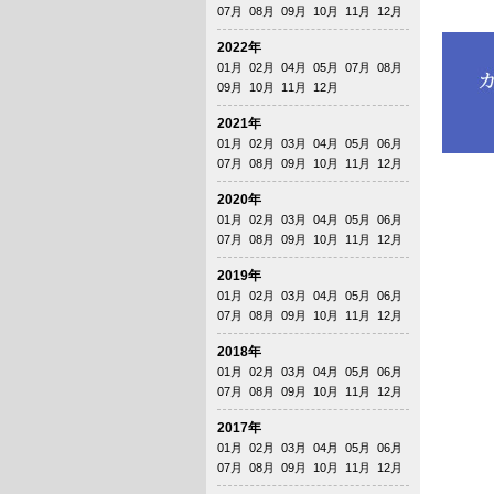
07月
08月
09月
10月
11月
12月
2022年
01月
02月
04月
05月
07月
08月
09月
10月
11月
12月
2021年
01月
02月
03月
04月
05月
06月
07月
08月
09月
10月
11月
12月
2020年
01月
02月
03月
04月
05月
06月
07月
08月
09月
10月
11月
12月
2019年
01月
02月
03月
04月
05月
06月
07月
08月
09月
10月
11月
12月
2018年
01月
02月
03月
04月
05月
06月
07月
08月
09月
10月
11月
12月
2017年
01月
02月
03月
04月
05月
06月
07月
08月
09月
10月
11月
12月