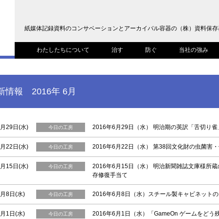
紙媒体記録資料のコンサベーションとアーカイバル容器の（株）資料保存
わたしたちについて
治す
防ぐ
当社の強み
新情報 2016年 6月
6月29日(水)
2016年6月29日（水） 明治期の英訳「舌切
今日の工房
6月22日(水)
2016年6月22日（水） 第38回文化財の虫菌
今日の工房
6月15日(水)
2016年6月15日（水） 明治新聞雑誌文庫様
今日の工房
存修復手当て
6月8日(水)
2016年6月8日（水）スチール製キャビネッ
今日の工房
6月1日(水)
2016年6月1日（水）「GameOn ゲームを
今日の工房