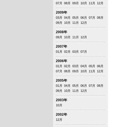
07月
08月
09月
10月
11月
12月
2009年
03月
04月
05月
06月
07月
08月
09月
10月
11月
12月
2008年
09月
10月
11月
12月
2007年
01月
02月
03月
07月
2006年
01月
02月
03月
04月
05月
06月
07月
08月
09月
10月
11月
12月
2005年
01月
04月
05月
06月
07月
08月
09月
10月
11月
12月
2003年
10月
2002年
12月