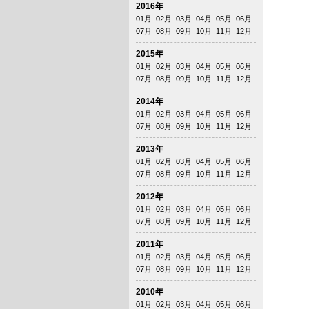
2016年
01月
02月
03月
04月
05月
06月
07月
08月
09月
10月
11月
12月
2015年
01月
02月
03月
04月
05月
06月
07月
08月
09月
10月
11月
12月
2014年
01月
02月
03月
04月
05月
06月
07月
08月
09月
10月
11月
12月
2013年
01月
02月
03月
04月
05月
06月
07月
08月
09月
10月
11月
12月
2012年
01月
02月
03月
04月
05月
06月
07月
08月
09月
10月
11月
12月
2011年
01月
02月
03月
04月
05月
06月
07月
08月
09月
10月
11月
12月
2010年
01月
02月
03月
04月
05月
06月