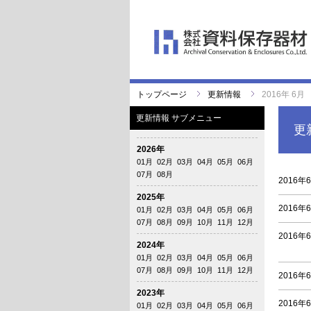
トップページ
更新情報
2016年 6月
更新情報 サブメニュー
更
2026年
01月
02月
03月
04月
05月
06月
07月
08月
2016年
2025年
2016年
01月
02月
03月
04月
05月
06月
07月
08月
09月
10月
11月
12月
2016年
2024年
01月
02月
03月
04月
05月
06月
07月
08月
09月
10月
11月
12月
2016年
2023年
2016年
01月
02月
03月
04月
05月
06月