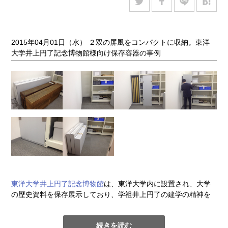
作りに。また巨大な湾曲形状の翼をしっかり支えられるように
弾力のある綿布団を作成し土台に組み込んだ。絵画や木製彫
刻、陶芸品などの美術工芸品の収納・保管に使う
綿布団
は、外
部からの衝撃や振動を和らげるだけでなく、立体面のカーブ、
2015年04月01日（水） ２双の屏風をコンパクトに収納。東洋
凹凸など、ものの形状に合わせ包み込むように支えるため、箱
大学井上円了記念博物館様向け保存容器の事例
内部で文化財を安定させる。コットンライクな柔軟性とクッシ
ョン性を持ち、部分的に入れるだけでも充分に固定できる。綿
と表面の不織布は不活性の100%ポリエステル製。緩衝材として
の機能を維持しつつ、文化財の長期保存に適した素材を使用し
ている。
東洋大学井上円了記念博物館
は、東洋大学内に設置され、大学
の歴史資料を保存展示しており、学祖井上円了の建学の精神を
学内外に広める役割を担っている。今回、質も損傷度合いも悪
い木箱に収納されている屏風用に、アーカイバル容器の製作依
続きを読む
頼があった。屏風サイズに合わせるだけでなく、新収蔵庫のデ