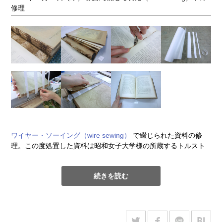
修理
ワイヤー・ソーイング（wire sewing）
で綴じられた資料の修
理。この度処置した資料は昭和女子大学様の所蔵するトルスト
イ著「戦争と平和」。本体を綴じている金属が腐食し、綴じは
バラバラに外れている。金属を除去し、傷んだ本紙の背を和紙
続きを読む
で補修した後、麻糸で全体を綴じ直す処理を行う。綴じの支持
体にはテープ状に切った不活性不織布を使用した。それぞれの
テープの幅をオリジナルの綴じ穴の間隔に合わせてカットでき
るので、元の綴じ穴を活かせるし、十分な強度があるが綿や麻
のテープよりも薄いため、背表紙やヒンジ部（表紙との接合