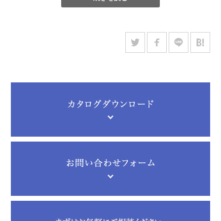
ッドスペースを有効活用するという命題もあった。
これまでは、屏風1隻につき1箱を作製していたが、2双まとめて
収納できるようにした。資料の取り出し及び現状確認が容易に
できるよう、蓋は前面パネル式とし完全に取り外せるようにし
た。また、地震などの振動で勝手に開くことがないよう、マジ
ックテープでの固定式とした。上げ底にもすることで、地面か
ら吹き上げられた埃の侵入を大幅に抑えることができる。
元から備え付けられた什器のように、周りとの違和感もなく、
資料にも隙間にもピッタリの保存容器ができた。元の木製の箱
が排除されたことで環境も整備され、また、スペースも生まれ
たことでよりよい収蔵庫環境となった。