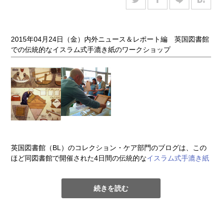
部）に段差が出来にくく、すっきりと仕上げることができる。
2015年04月24日（金）内外ニュース＆レポート編 英国図書館
での伝統的なイスラム式手漉き紙のワークショップ
英国図書館（BL）のコレクション・ケア部門のブログは、この
ほど同図書館で開催された4日間の伝統的な
イスラム式手漉き紙
ワークショップ
の様子を伝えている。中国で発明された製紙技
術は8世紀にイスラム圏にまず伝わり、その後に西洋へという歴
続きを読む
史があるが、今回のワークショップは手漉き紙研究の第一人者
ティモシー・バレット（Timothy Barret）らを講師に迎えたコン
サベーションの専門家向けのもので、原料や道具などが昔のそ
れに倣っておこなわれている。