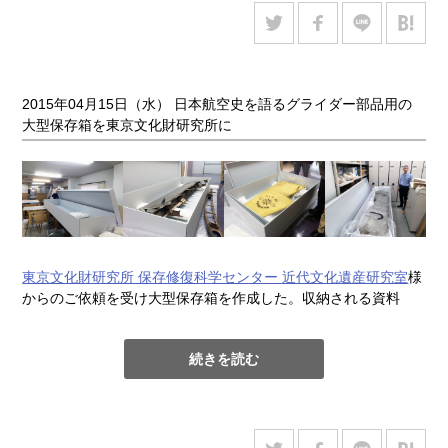
主な原料は亜麻と大麻。漉き簀は竹ひごを馬の毛で編んだも
の。漉き枠の左右は簀から湿ったシートを外しやすいように、
はめ込み式で取り外しができる。束ねてプレスし水切りと乾燥
が行われたシートは滲み止めのサイジングが施され、再び乾
2015年04月15日（水） 日本航空史を語るグライダー部品用の
燥、その後にフラットニングと、表面の平滑化のためのメノウ
大型保存箱を東京文化財研究所に
石による磨きが行われる。
なお同ブログでは、伝統的なイスラム式の手漉き紙の技術がい
まだ色濃く残っているのはインドであるとして、その動画を紹
介している（7:15ごろから）。
http://youtu.be/9HdUXD-RhcI
東京文化財研究所 保存修復科学センター 近代文化遺産研究室
様
からのご依頼を受け大型保存箱を作成した。収納される資料
は、同研究所と
財団法人日本航空協会
様との共同研究「航空資
料保存の研究」のため、研究所に収蔵されているグライダーの
続きを読む
部品類（水平尾翼、主翼の一部、方向蛇）。日本の航空史を物
語る貴重な資料として現在調査・保存処置などを実施してい
る。
全長が3メートルを超える長尺の箱は歪みが生じないよう堅牢な