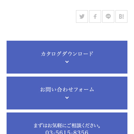
回開催する企画展示やコレクション展示を通して学内外に広く
本事例の掲載にあたり、慶應義塾大学三田メディアセンタース
公開しています。
ペシャルコレクション担当の倉持隆様、竹内美樹様に多大なる
ご協力をいただきました。誠にありがとうございました。
▼慶應義塾大学三田メディアセンターのスペシャルコレクショ
ン担当では、職員と利用者に対して、閲覧前に手を洗い清潔な
手で資料を扱うよう促しています。また、
「貴重書を閲覧する
にあたって」(PDF)
では、取扱いに際し「資料は素手で取り扱
い、手袋等は使用しないでください。また資料は閲覧机の上に
置いたままご覧ください。」と明記しています。貴重で繊細な
資料ほど、手から伝わる触感が材料の脆弱性を理解するために
必要だからです。資料の適切な取扱いについて利用案内等に明
記することは資料の破損・汚損の予防につながります。
【参考文献】
『スタッフのチカラ』
・2008年09月19日
「貴重書は白手袋を着けて」という誤解 蜂
谷伊代訳
・2011年04月05日
洋装貴重書の取扱い ブリティッシュ・コロ
ンビア大学図書館貴重書・特別資料室の指針 高田かおる訳