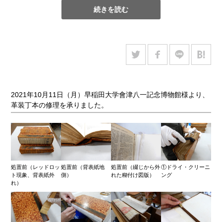
続きを読む
活字
とのタイトルで、様々な時代の貴重な手書き写本や活版印
刷本、特殊コレクションが展示されました。現在この展示会は
終了していますが、
KeMCo（慶應義塾ミュージアム・コモン
ズ）360 VIEW
で「(西洋)文字景」のデジタル展示がご覧いただ
けます。
2021年10月11日（月）早稲田大学會津八一記念博物館様より、
革装丁本の修理を承りました。
処置前（レッドロッ
処置前（背表紙地
処置前（綴じから外
①ドライ・クリーニ
ト現象、背表紙外
側）
れた糊付け図版）
ング
れ）