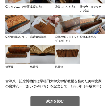
②リタンニング処置
③綴じ直し
④背ごしらえ直し
⑥接合（タケッティ
ング法）
今回、三田メディアセンター様よりご依頼いただき、本展示会
で展示された「A.N.L. Munby旧蔵 書字の歴史に関する資料箱」
の保存容器を作成しました。
⑦背表紙貼り戻し
⑧背表紙補填
⑨背表紙フェイシン
⑩保革油塗布
「
A.N.L. Munby旧蔵 書字の歴史に関する資料箱
」について
グ（表打ち）
Keio Object Hub
資料箱の蓋を開けると木製の引き出しが３つ積み重ねられてお
り、各引き出しには様々な形態、素材でできた資料が仕切り板
で区切られた部屋に納められていました。なかには額入りの手
処置後
処置後
処置後
書き写本やガラス板で挟まれたパピルス文書も収納されていま
した。これらの引き出しや仕切り板は、経年劣化で所々に傷み
會津八一記念博物館は早稲田大学文学部教授を務めた美術史家
がみられ緩衝材なども劣化が進み変質していました。そのた
の會津八一（あいづやいち）を記念して、1998年（平成10年）
め、資料を個別に収納するための仕切り付き保存箱と、資料箱
に早稲田大学2号館（旧・図書館）内に設置されました。収蔵品
本体を収納する箱を作成しました。額、ガラス板は蓋付きの
シ
は會津八一コレクションを中心に、早稲田ゆかりの美術品や研
ンク
に収納しました。緩衝材には
新薄葉紙Qlumin
™
くるみん
と
続きを読む
究資料、東洋美術、考古・民族資料、日本近現代絵画、近世絵
文化財保護用フォーム材の
プラスタゾート
を使用しています。
画、考古資料など多岐にわたり、現在約2万点収蔵し、毎年4、5