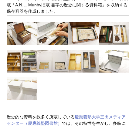
蔵「A.N.L. Munby旧蔵 書字の歴史に関する資料箱」を収納する
保存容器を作成しました。
歴史的な資料を数多く所蔵している
慶應義塾大学三田メディア
センター（慶應義塾図書館）
では、その特性を生かし、多岐に
わたるテーマでの展示が随時企画されています。今年4月には、
（西洋）文字景―慶應義塾図書館所蔵西洋貴重書にみる書体と