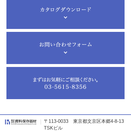
面から資料を確認できます。通常の棚はめ込み箱は、蓋の留め
具に樹脂製のひねり留め具を使用しますが、移動書架に設置さ
れることから、向い合う棚の箱同士が干渉しないようにマジッ
クテープを使いました。
本記事の掲載にあたり、立正大学図書館の吉水様にご協力をい
ただきました。誠にありがとうございました。
【関連記事】
・2019年11月7日（木）
東京造形大学附属美術館様の所蔵品、
絵本作家小野かおるの立体作品の保存箱を製作しました
・2016年4月20日（水）
早稲田大学演劇博物館の森律子等身大
人形のコンテナ型保存箱。
・2022年2月18日（金）
早稲田大学中央図書館様での組み立て
式棚はめ込み箱の設置事例。
・2021年2月15日（月）
山階鳥類研究所様のご依頼で棚はめ込
み式保存箱を製作しました。
〒113-0033 東京都文京区本郷4-8-13
TSKビル