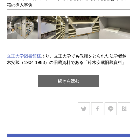
箱の導入事例
立正大学図書館様
より、立正大学でも教鞭をとられた法学者鈴
木安蔵（1904-1983）の旧蔵資料である「鈴木安蔵旧蔵資料」
を収納するためのアーカイバル容器をご依頼いただきました。
資料は文書や書籍などが封筒に収納されており、これらを貴重
続きを読む
書庫の移動書架へ配置するため、書架に合わせた保存容器を検
討する必要がありました。
今回採用されたアーカイバル容器は、棚の寸法に合わせてつく
る
「組み立て式棚はめ込み箱」
です。箱の外面が棚の内側にぴ
ったりと沿うように設計するため内寸を広く確保できます。さ
らに、箱の蓋前面が開く仕様になっているため、資料の出し入
れが、棚に配架されている状態と同じくらい簡単に行えます。
平積みの資料に対しても、箱の蓋を前面から開けることで、側