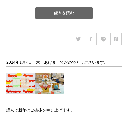
用しています。これらの資料群は、これまで
株式会社紀伊國屋
書店
によるプロデュースのもと一貫した資料の保存整理と電子
続きを読む
化事業が進められてきました。弊社は紀伊國屋書店との業務提
携において、資料の保存整理作業や電子化前後の処置を担当し
ています。
2023年11月、紀伊國屋書店のアテンドにより、東京造形大学附
属美術館博物館実習の一環として、学芸員課程を学ぶ学生の
方々に提携する各社をご見学いただきました。
電子化を行う
株式会社インフォマージュ
では、近年大学に追加
で寄贈され、保存整理作業を行っている最中の「小野かおる」
2024年1月4日（木）あけましておめでとうございます。
絵本原画の電子化工程を見学しました。
弊社の保存容器製作部門では、保存容器を切り出し組み立てる
までの工程をスタッフが実演し、さまざまな種類の保存容器を
実際に手に取って見ていただきました。修理部門では近現代資
料の修復の現場をご紹介し、サンプル資料によるリーフキャス
ティングの体験実習も行いました。
【関連情報】
謹んで新年のご挨拶を申し上げます。
『今日の工房』2019年11月7日（木）
東京造形大学附属美術館
様の所蔵品、絵本作家小野かおるの立体作品の保存箱を製作し
旧年中は格別のお引き立てを賜り、厚く御礼申し上げます。
ました
本年は弊社にとって創業25周年の節目の年となります。