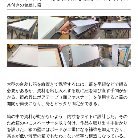
具付きの台差し箱
大型の台差し箱を縦置きで保管するには、蓋を平紐などで縛る
必要があるが、資料を出し入れする度に紐を結び直す手間がか
かる。留め具にボアテープ（面ファスナー）を使用すると蓋の
開閉が簡便になり、身とピッタリ固定ができる。
箱の中で資料が動かないよう、内寸をタイトに設計した。その
ため箱の中にスペーサーを取り付け、作品を取り出す手掛かり
を設けた。箱の壁にはボードが二重になる補強を加えており、
高さが低い薄型の箱でもたわまない堅牢な構造になっている。