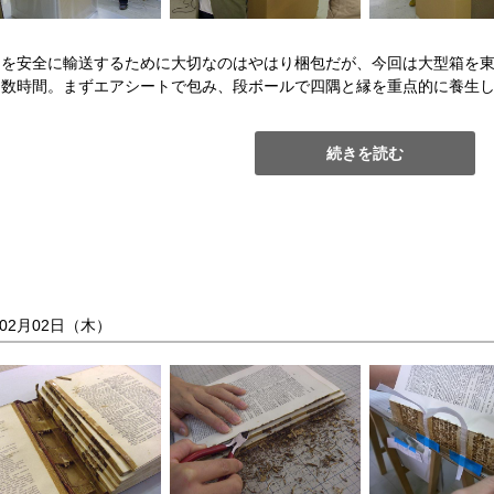
品を安全に輸送するために大切なのはやはり梱包だが、今回は大型箱を
と数時間。まずエアシートで包み、段ボールで四隅と縁を重点的に養生
」のシールを貼り、晴れてトラックの荷台に載せることができた。
続きを読む
年02月02日（木）