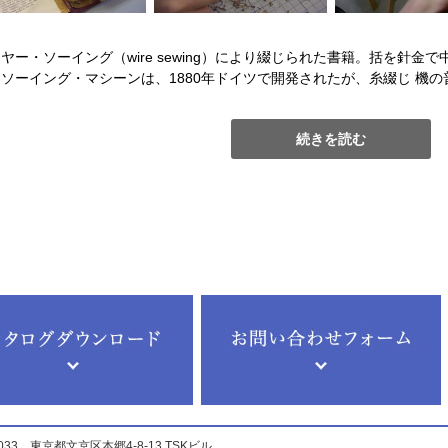
ヤー・ソーイング（wire sewing）により綴じられた書籍。括を針
ソーイング・マシーンは、1880年ドイツで開発されたが、糸綴じ 機
から、すぐに姿を消していった。処置として、解体・金属除去をし、括
 合した。右端の画像は、
http://t.co/WEwd K1N
から。
続きを読む
0033 東京都文京区本郷4-8-13 TSKビル