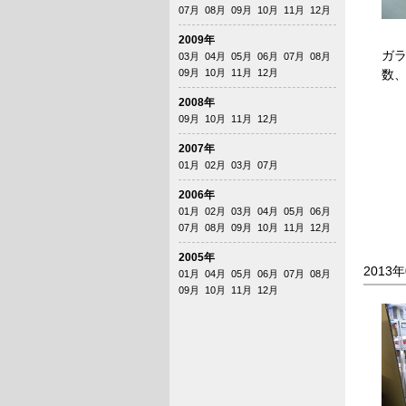
07月
08月
09月
10月
11月
12月
2009年
ガ
03月
04月
05月
06月
07月
08月
09月
10月
11月
12月
数
2008年
09月
10月
11月
12月
2007年
01月
02月
03月
07月
2006年
01月
02月
03月
04月
05月
06月
07月
08月
09月
10月
11月
12月
2005年
2013
01月
04月
05月
06月
07月
08月
09月
10月
11月
12月