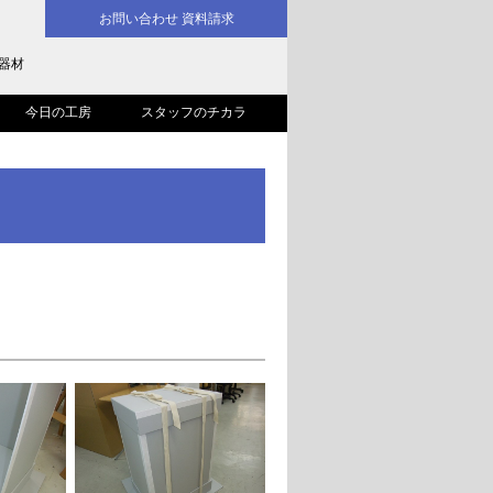
お問い合わせ 資料請求
器材
今日の工房
スタッフのチカラ