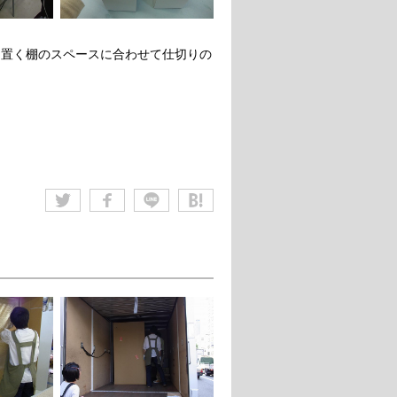
を置く棚のスペースに合わせて仕切りの