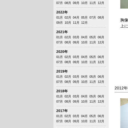
07月
08月
09月
10月
11月
12月
2022年
01月
02月
04月
05月
07月
08月
胸
09月
10月
11月
12月
上
る
2021年
01月
02月
03月
04月
05月
06月
07月
08月
09月
10月
11月
12月
2020年
01月
02月
03月
04月
05月
06月
07月
08月
09月
10月
11月
12月
2019年
01月
02月
03月
04月
05月
06月
07月
08月
09月
10月
11月
12月
2012
2018年
01月
02月
03月
04月
05月
06月
07月
08月
09月
10月
11月
12月
2017年
01月
02月
03月
04月
05月
06月
07月
08月
09月
10月
11月
12月