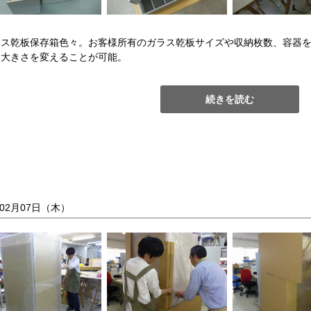
ラス乾板保存箱色々。お客様所有のガラス乾板サイズや収納枚数、容器
、大きさを変えることが可能。
続きを読む
年02月07日（木）