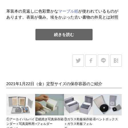
革装本の見返しに色彩豊かな
マーブル紙
が使われているものが
あります。表装が傷み、埃をかぶった古い書物の外見とは対照
的に、表紙を開いた時のカラフルな色合いとマーブル模様の美
しさに驚くことがあります。マーブル紙は本の装丁の装飾紙と
続きを読む
して欠かせないものの一つです。
こうしたマーブル紙の欠損箇所を修補をする際は、元の印象を
崩さないよう心掛けて処置を行っています。
欠損部が小さい場合は、似寄りの染色和紙(単色)で補填するだけ
で違和感のない仕上がりとなりますが、欠損部が大きい場合は
弊社では下記のような方法で修補を行っています。
2021年1月22日（金）定型サイズの保存容器のご紹介
1. 見返し紙のマーブル紙をデジタルカメラで撮影します。
2. 画像をExcelのシートに挿入します。Excelのセル幅・高さを1
㎝四方に調整し、セルを利用して画像を原寸大の模様サイズに
なるよう調整します。
①アーカイバルバイ
②紙焼き写真保存箱
③ガラス乾板保存箱
④ベントボックス
ンダー＋写真資料用
+フォルダー
＋ガラス乾板フォル
3. 紫外線や水にも強い顔料インクのインクジェットプリンター