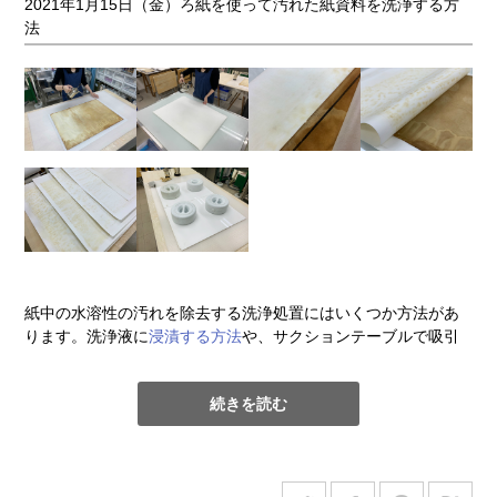
と価格が分かりますので、ご使用・ご予算のイメージがつきや
2021年1月15日（金）ろ紙を使って汚れた紙資料を洗浄する方
すいというメリットもあります。
法
対象
保存
資料
容器
紙焼き写真、写
①
アーカイバルバインダー
真フィルム
＋写真資料用リフィル
②
紙焼き写真保存箱+フォル
紙焼き写真
ダー
紙中の水溶性の汚れを除去する洗浄処置にはいくつか方法があ
③
ガラス乾板保存箱＋ガラ
ガラス乾板
ります。洗浄液に
浸漬する方法
や、サクションテーブルで吸引
ス乾板フォルダー
する方法、紙の浮力を利用して洗浄水に浮かべ不純物を取り除
く方法（フロート法）、水の表面張力を利用して汚れを除去す
映像フィルム
④
ベントボックス
続きを読む
る方法、ゲランガムのようなゲルを使用して汚れを移す方法、
ろ紙で汚れを吸い取る方法（ブロッティング法）などです。紙
⑤
グラモボックス+中性紙レ
レコード
の性質や損傷状態、イメージ材料、洗浄目的が部分的か全面的
コードスリーブ
かなどを考慮して方法を選択します。