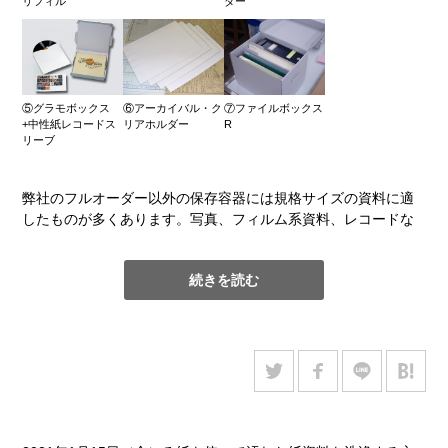
リフィル
ダー
で和紙に出力し、マーブル模様の補修紙を作成します。
4. 補修紙から欠損部と似た模様の箇所を選び、欠損部の大きさ
に合わせて、補修紙を切り抜きます。切り口はハサミで断ち切
りにする場合や、水筆を利用して喰裂にする場合もあります。
⑤グラモボックス
⑥アーカイバル・ク
⑦ファイルボックス
+中性紙レコードス
リアホルダー
R
5. 補修紙を欠損部に当てて全体の印象を確認した後、でんぷん
リーブ
糊を塗布して修補します。
弊社のフルオーダー以外の保存容器には規格サイズの資料に適
以前は大きな欠損部も染色和紙(単色)で修補し、アクリル絵の具
したものが多くあります。写真、フィルム系資料、レコードな
や色鉛筆等で補彩をしていましたが、複雑なマーブル模様の再
どに代表される、ISOやJISの統一規格に基づいた資料は素材や
現が難しく時間を要する作業でした。和紙にマーブル模様をプ
形状が標準化されています。そのため、これらの資料にはサイ
リントする方法を取り入れてからは、再現性も上がり、作業も
続きを読む
ズ、形状、保存に適した保存容器を定型品としてご用意してい
スムーズになり、何より自然な仕上がりにお客様からもご満足
ます。
いただいております。
下記の表は、資料の種類とそれに対応する定型サイズの保存容
器の一覧です。比較的低価格でシンプルなデザインの保存容器
が多いのですが、フルオーダーの保存容器と同様に、取り扱い
の利便性、運搬時の安全性、効率的な収納を念頭に置いて設計
されています。こうした定型の保存容器は、お見積り前に形状