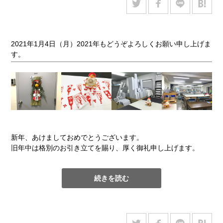
1枚もの（地図、
⑥
アーカイバル・クリアホ
今回は、水損による着色汚れが目立つ資料に対して、書写面の
ポスターなど）
ルダー
イメージ材料に変化がないよう観察しながら処置を進めるため
に、ろ紙に吸着させるブロッティング法で洗浄を行いました。
封筒、文書ファ
⑦
ファイルボックスR
あらかじめ
濡らして
おいた本紙の裏面に洗浄液をスプレーした
2021年1月4日（月）2021年もどうぞよろしくお願い申し上げま
イル
後、同じく洗浄液を含ませたろ紙の上に、書写面が見えるよう
す。
に置いて、汚れの移動やイメージ材料の様子を観察します。汚
れの除去が確認できたら、次は湿らせたろ紙で上下を挟んだ
資料のサイズごとのおおよその比率を把握しており、厚さ重さ
り、板や重石を載せて洗浄効果を促します。この工程は、本紙
も含めて定型サイズに収まる場合は、ぜひご利用ください。
の汚れが薄くなるまで、または本紙のpHの上昇など目的の効果
が得られるまで、ろ紙を取り替えながら繰り返し行います。
なお収納したい資料の特徴に合わせて上記保存容器の寸法を変
更することや、上記にない保存容器を設計してお作りすること
も可能です。保存容器への収納を検討しているが、どの保存容
【関連記事】
新年、あけましておめでとうございます。
器にすれば良いのかお困りのときはお気軽にご相談ください。
・『今日の工房』2019年2月20日（水）
修理前に行うスポッ
旧年中は格別のお引き立てを賜り、厚く御礼申し上げます。
ト・ テストとサンプリング・ テストとは？
「今日の工房」 これまでの保存容器への収納事例は
こちら
・『今日の工房』2015年3月18日（水）
修理の各工程で使う水
新年を迎え、気持ちを新たに当社も動き始めました。本年もよ
続きを読む
にはこれだけの質が要求されます
り良い製品・サービスを皆様へご提供できますように、スタッ
・『今日の工房』2014年10月23日（木）
新聞資料に対する洗
フ一同尽力して参る所存です。本年も相変わりませず、ご指導
浄・脱酸性化処置
ご鞭撻を頂けますよう、心よりお願い申し上げます。また、皆
様にとりまして良い一年となりますことをお祈り申し上げま
す。