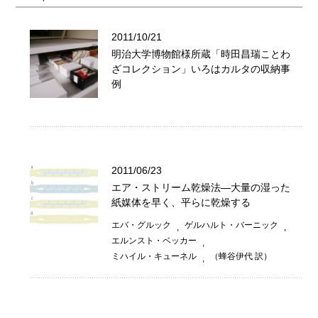
2011/10/21
明治大学博物館様所蔵「時田昌瑞ことわ
ざコレクション」いろはカルタの収納事
例
2011/06/23
エア・ストリーム乾燥法―大量の湿った
紙媒体を早く、平らに乾燥する
エバ・グルック
ゲルハルト・バーニック
エルンスト・ベッカー
ミハイル・キューネル
（蜂谷伊代 訳）