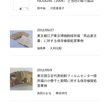
ISO16245（2009） と当社の取り組み
田中祐
川尻香菜子
2011/05/27
東京都江戸東京博物館様所蔵「馬込家文
書」に対する保存修復処置事例
福島希
久利元昭
2011/05/9
東京国立近代美術館フィルムセンター様
所蔵の小冊子と新聞に対する保存修復処
置事例
高田かおる
蜂谷伊代