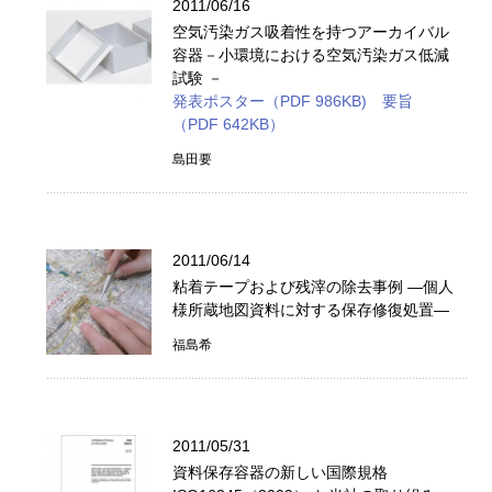
2011/06/16
空気汚染ガス吸着性を持つアーカイバル
容器－小環境における空気汚染ガス低減
試験 －
発表ポスター（PDF 986KB)
要旨
（PDF 642KB）
島田要
2011/06/14
粘着テープおよび残滓の除去事例 ―個人
様所蔵地図資料に対する保存修復処置―
福島希
2011/05/31
資料保存容器の新しい国際規格