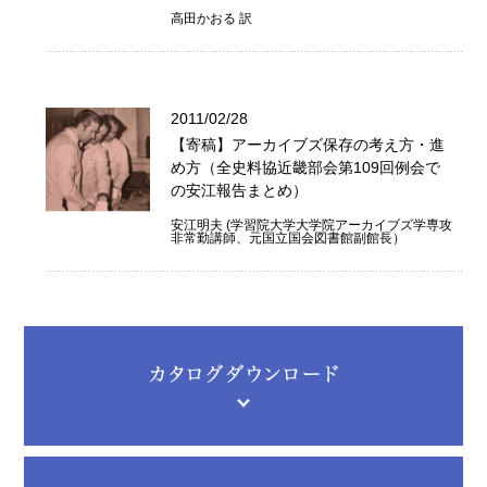
高田かおる 訳
2011/02/28
【寄稿】アーカイブズ保存の考え方・進
め方（全史料協近畿部会第109回例会で
の安江報告まとめ）
安江明夫 (学習院大学大学院アーカイブズ学専攻
非常勤講師、元国立国会図書館副館長）