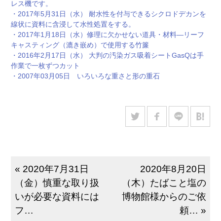
レス機です。
・2017年5月31日（水） 耐水性を付与できるシクロドデカンを
線状に資料に含浸して水性処置をする。
・2017年1月18日（水）修理に欠かせない道具・材料—リーフ
キャスティング（漉き嵌め）で使用する竹簾
・2016年2月17日（水） 大判の汚染ガス吸着シートGasQは手
作業で一枚ずつカット
・2007年03月05日 いろいろな重さと形の重石
« 2020年7月31日
2020年8月20日
（金）慎重な取り扱
（木）たばこと塩の
いが必要な資料には
博物館様からのご依
フ…
頼… »