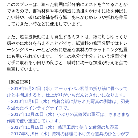
このスプレーは、狙った範囲に部分的にミストを当てることが
できるので、書写材料や本の構造に負担をかけずに紙を伸ばし
たい時や、破れの修補を行う際、あらかじめシワや折れを伸展
しておきたい時などに使用しています。
また、超音波振動により発生するミストは、紙に対しゆっくり
穏やかに水分を与えることができ、紙資料の修理分野ではトレ
ーシングペーパーなど水分に敏感な素材のフラットニング処置
にも用いられています。「少しの水分で十分」という場面です
ぐ手に取れる小回りの良さと、瞬時に均一な加湿が行える点で
重宝しています。
【関連記事】
・2019年5月22日（水）アーカイバル容器の折り筋に骨ヘラで
ひと手間加えると、仕上がりがいちだんときれいになります。
・2018年8月8日（水）粘着台紙に貼られた写真の剥離は、刃先
を温めたペインティグナイフで。
・2017年12月20日（水）小ぶりの真鍮製の重石は、さまざまな
作業で使い重宝しています。
・2017年11月15日（水） 修理工房で使う２種類の加湿器
・2017年8月9日（水）資料の修理に不可欠な道具のひとつがプ