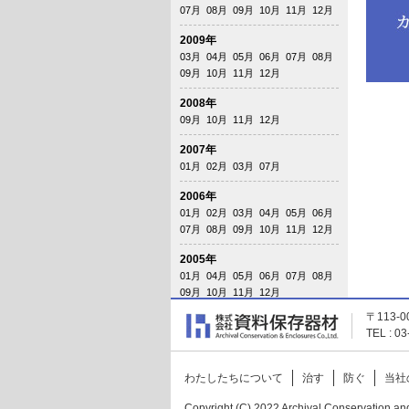
07月
08月
09月
10月
11月
12月
2009年
03月
04月
05月
06月
07月
08月
09月
10月
11月
12月
2008年
09月
10月
11月
12月
2007年
01月
02月
03月
07月
2006年
01月
02月
03月
04月
05月
06月
07月
08月
09月
10月
11月
12月
2005年
01月
04月
05月
06月
07月
08月
09月
10月
11月
12月
〒113-
TEL : 0
わたしたちについて
治す
防ぐ
当社
Copyright (C) 2022 Archival Conservation and