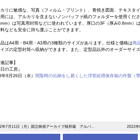
ルカリに敏感な、写真（フィルム・プリント）、青焼き図面、テキスタ
料用には、アルカリを含まないノンバッファ紙のフォルダーを使用くださ
15mm）は写真用封筒などに使われています。厚口の3F（厚み0.8mm
資料なども安全に持ち運ぶことができます。
品はA4用・B4用・A3用の3種類のサイズがあります。仕様と価格は
商
サイズの定型封筒へ収納ができます。また、定型品以外のオーダーサイ
関連記事】
今日の工房』
18年9月26日（水）
閲覧時の出納をし易くした浮世絵用保存箱の作製（
022年7月11日（月）国立映画アーカイブ様所蔵 アルバ…
2022