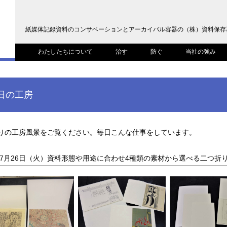
紙媒体記録資料のコンサベーションとアーカイバル容器の（株）資料保存
わたしたちについて
治す
防ぐ
当社の強み
日の工房
りの工房風景をご覧ください。毎日こんな仕事をしています。
2年7月26日（火）資料形態や用途に合わせ4種類の素材から選べる二つ折