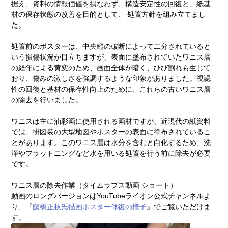
据え、資料の情報価値を損なわず、構造安定性の回復と、紙基
材の保存状態の改善を目的として、 処置方針を組み立てまし
た。
処置前のポスターは、中央縦の破断によって二分されていると
いう損傷状況が目立ちますが、表面に塗布されていたワニス層
の経年による黄変のため、画面全体が暗く、ひび割れも生じて
おり、傷みの激しさを強調するような印象がありました。視認
性の回復と基材の保存性向上のために、これらの古いワニス層
の除去を行いました。
ワニスは主に油彩画に使用される画材ですが、近現代の紙資料
では、掛図装の大型地図やポスターの表面に塗布されているこ
とがあります。このワニス層は水分を含むと白化するため、洗
浄やフラットニングなど水を用いる処置を行う前に除去が必要
です。
ワニス層の除去作業（タイムラプス動画 ショート）
動画のロングバージョンはYouTubeライオン公式チャンネルよ
り、『
藤橋正枝氏描画ポスター修復の様子
』でご覧いただけま
す。