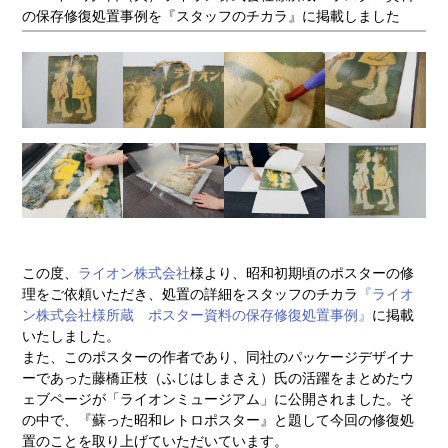
の保存修復処置事例を『スタッフのチカラ』に掲載しました
この度、
ライオン株式会社
様より、昭和初期頃のポスターの修
理をご依頼いただき、処置の詳細をスタッフのチカラ
『ライオ
ン株式会社様所蔵 ポスター資料の保存修復処置事例』
に掲載
いたしました。
また、このポスターの作者であり、同社のパッケージデザイナ
ーであった藤橋正枝（ふじはしまさえ）氏の活躍をまとめたウ
ェブページが「ライオンミュージアム」に公開されました。そ
の中で、『蘇った昭和レトロポスター』と題して今回の修復処
置のことを取り上げていただいています。