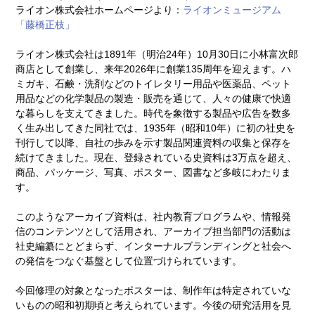
ライオン株式会社ホームページより：
ライオンミュージアム
「藤橋正枝」
ライオン株式会社は1891年（明治24年）10月30日に小林富次郎
商店として創業し、来年2026年に創業135周年を迎えます。ハ
ミガキ、石鹸・洗剤などのトイレタリー用品や医薬品、ペット
用品などの化学製品の製造・販売を通じて、人々の健康で快適
な暮らしを支えてきました。時代を象徴する製品や広告を数多
く生み出してきた同社では、1935年（昭和10年）に初の社史を
刊行して以降、自社の歩みを示す製品関連資料の収集と保存を
続けてきました。現在、登録されている史資料は3万点を超え、
商品、パッケージ、写真、ポスター、図書など多岐にわたりま
す。
このようなアーカイブ資料は、社内教育プログラムや、情報発
信のコンテンツとして活用され、アーカイブ担当部門の活動は
社史編纂にとどまらず、インターナルブランディングと社会へ
の発信をつなぐ基盤として位置づけられています。
今回修理の対象となったポスターは、制作年は特定されていな
いものの昭和初期頃と考えられています。今後の研究活用を見