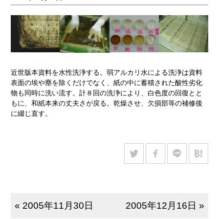
近世版本資料を水性洗浄する。弱アルカリ水による洗浄は資料
表面の埃や塵を除くだけでなく、紙の中に蓄積された酸性劣化
物も同時に洗い流す。計８回の洗浄により、白色度の回復とと
もに、和紙本来の丈夫さが戻る。乾燥させ、欠損部等の補修後
に綴じ直す。
« 2005年11月30日
2005年12月16日 »