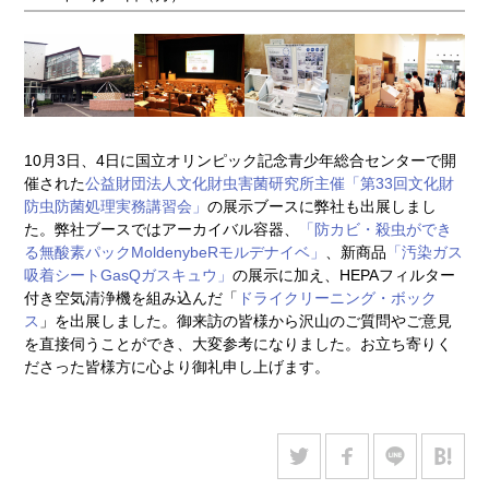
10月3日、4日に国立オリンピック記念青少年総合センターで開
催された
公益財団法人文化財虫害菌研究所主催「第33回文化財
防虫防菌処理実務講習会」
の展示ブースに弊社も出展しまし
た。弊社ブースではアーカイバル容器、
「防カビ・殺虫ができ
る無酸素パックMoldenybeRモルデナイベ」
、新商品
「汚染ガス
吸着シートGasQガスキュウ」
の展示に加え、HEPAフィルター
付き空気清浄機を組み込んだ「
ドライクリーニング・ボック
ス
」を出展しました。御来訪の皆様から沢山のご質問やご意見
を直接伺うことができ、大変参考になりました。お立ち寄りく
ださった皆様方に心より御礼申し上げます。