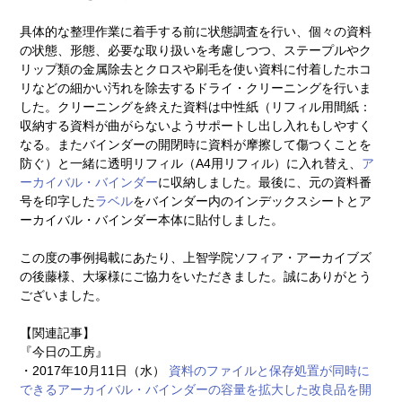
具体的な整理作業に着手する前に状態調査を行い、個々の資料
の状態、形態、必要な取り扱いを考慮しつつ、ステープルやク
リップ類の金属除去とクロスや刷毛を使い資料に付着したホコ
リなどの細かい汚れを除去するドライ・クリーニングを行いま
した。クリーニングを終えた資料は中性紙（リフィル用間紙：
収納する資料が曲がらないようサポートし出し入れもしやすく
なる。またバインダーの開閉時に資料が摩擦して傷つくことを
防ぐ）と一緒に透明リフィル（A4用リフィル）に入れ替え、
ア
ーカイバル・バインダー
に収納しました。最後に、元の資料番
号を印字した
ラベル
をバインダー内のインデックスシートとア
ーカイバル・バインダー本体に貼付しました。
この度の事例掲載にあたり、上智学院ソフィア・アーカイブズ
の後藤様、大塚様にご協力をいただきました。誠にありがとう
ございました。
【関連記事】
『今日の工房』
・2017年10月11日（水）
資料のファイルと保存処置が同時に
できるアーカイバル・バインダーの容量を拡大した改良品を開