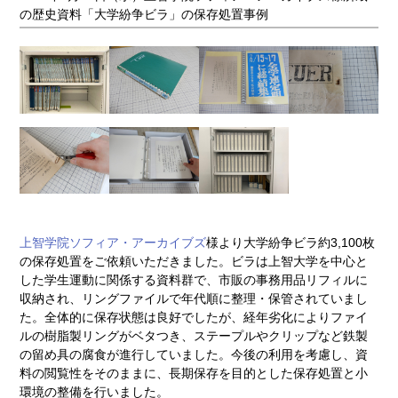
の歴史資料「大学紛争ビラ」の保存処置事例
上智学院ソフィア・アーカイブズ
様より大学紛争ビラ約3,100枚
の保存処置をご依頼いただきました。ビラは上智大学を中心と
した学生運動に関係する資料群で、市販の事務用品リフィルに
収納され、リングファイルで年代順に整理・保管されていまし
た。全体的に保存状態は良好でしたが、経年劣化によりファイ
ルの樹脂製リングがベタつき、ステープルやクリップなど鉄製
の留め具の腐食が進行していました。今後の利用を考慮し、資
料の閲覧性をそのままに、長期保存を目的とした保存処置と小
環境の整備を行いました。